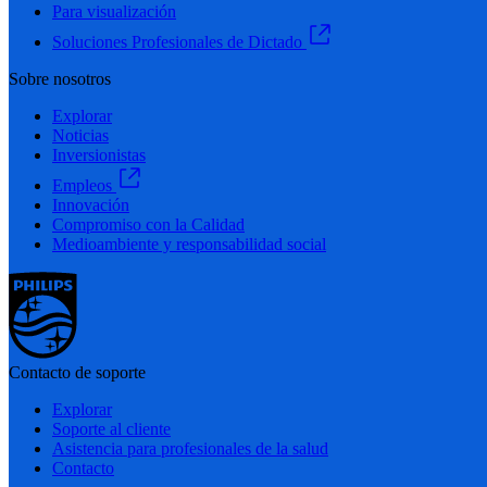
Para visualización
Soluciones Profesionales de Dictado
Sobre nosotros
Explorar
Noticias
Inversionistas
Empleos
Innovación
Compromiso con la Calidad
Medioambiente y responsabilidad social
Contacto de soporte
Explorar
Soporte al cliente
Asistencia para profesionales de la salud
Contacto