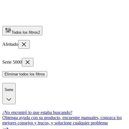
Todos los filtros
2
Afeitado
Serie 5000
Eliminar todos los filtros
Serie
¿No encontró lo que estaba buscando?
Obtenga ayuda con su producto, encuentre manuales, conozca los
mejores consejos y trucos, y solucione cualquier problema