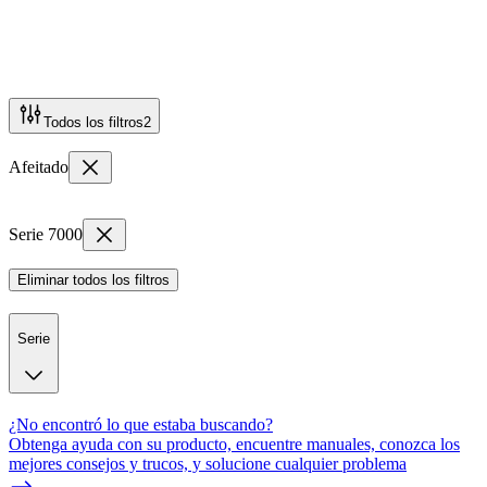
Todos los filtros
2
Afeitado
Serie 7000
Eliminar todos los filtros
Serie
¿No encontró lo que estaba buscando?
Obtenga ayuda con su producto, encuentre manuales, conozca los
mejores consejos y trucos, y solucione cualquier problema