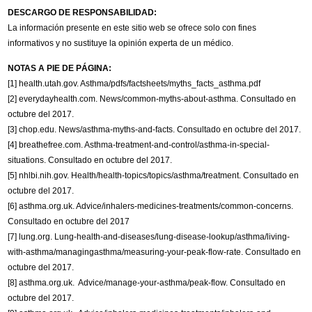
DESCARGO DE RESPONSABILIDAD:
La información presente en este sitio web se ofrece solo con fines
informativos y no sustituye la opinión experta de un médico.
NOTAS A PIE DE PÁGINA:
[1] health.utah.gov. Asthma/pdfs/factsheets/myths_facts_asthma.pdf
[2] everydayhealth.com. News/common-myths-about-asthma. Consultado en
octubre del 2017.
[3] chop.edu. News/asthma-myths-and-facts. Consultado en octubre del 2017.
[4] breathefree.com. Asthma-treatment-and-control/asthma-in-special-
situations. Consultado en octubre del 2017.
[5] nhlbi.nih.gov. Health/health-topics/topics/asthma/treatment. Consultado en
octubre del 2017.
[6] asthma.org.uk. Advice/inhalers-medicines-treatments/common-concerns.
Consultado en octubre del 2017
[7] lung.org. Lung-health-and-diseases/lung-disease-lookup/asthma/living-
with-asthma/managingasthma/measuring-your-peak-flow-rate. Consultado en
octubre del 2017.
[8] asthma.org.uk. Advice/manage-your-asthma/peak-flow. Consultado en
octubre del 2017.