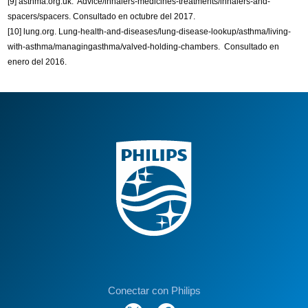
[9] asthma.org.uk. Advice/inhalers-medicines-treatments/inhalers-and-
spacers/spacers. Consultado en octubre del 2017.
[10] lung.org. Lung-health-and-diseases/lung-disease-lookup/asthma/living-
with-asthma/managingasthma/valved-holding-chambers. Consultado en
enero del 2016.
Conectar con Philips