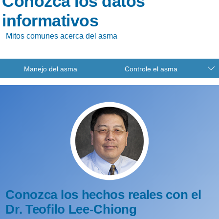
Conozca los datos
informativos
Mitos comunes acerca del asma
Manejo del asma
Controle el asma
Conozca los hechos reales con el
Dr. Teofilo Lee-Chiong