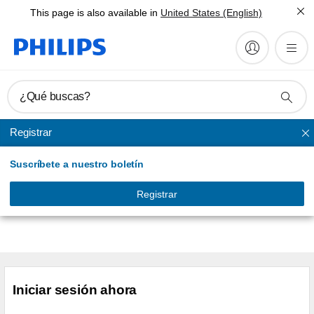
This page is also available in
United States (English)
¿Qué buscas?
Registrar
Suscríbete a nuestro boletín
Registro de productos
Para registrar una nueva compra, tenga el producto a mano e
Registrar
inicie sesión en su cuenta de MyPhilips.
Iniciar sesión ahora