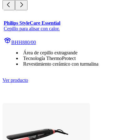
Philips StyleCare Essential
Cepillo para alisar con calor.
BHH880/00
Área de cepillo extragrande
Tecnología ThermoProtect
Revestimiento cerámico con turmalina
Ver producto