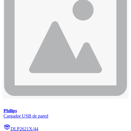
Philips
Cargador USB de pared
DLP2621X/44