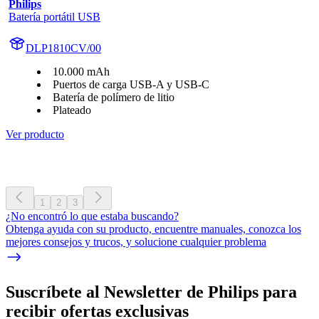
Philips
Batería portátil USB
DLP1810CV/00
10.000 mAh
Puertos de carga USB-A y USB-C
Batería de polímero de litio
Plateado
Ver producto
1
2
3
¿No encontró lo que estaba buscando?
Obtenga ayuda con su producto, encuentre manuales, conozca los
mejores consejos y trucos, y solucione cualquier problema
Suscríbete al Newsletter de Philips para
recibir ofertas exclusivas