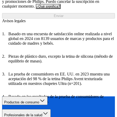
y promociones de Philips. Puedo cancelar la suscripción en
cualquier momento.
¿Qué significa?
Enviar
Avisos legales
Basado en una encuesta de satisfacción online realizada a nivel
global en 2024 con 8139 usuarios de marcas y productos para el
cuidado de madres y bebés.
Piezas de plástico duro, excepto la tetina de silicona (método de
equilibrio de masas).
La prueba de consumidores en EE. UU. en 2023 muestra una
aceptación del 98 % de la tetina Philips Avent texturizada
utilizada en nuestros chupetes Ultra (n=201).
Basado en los resultados de la prueba de consumidores de
EE. UU. (2023, n=201).
Productos de consumo
Profesionales de la salud