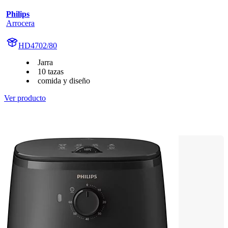
Philips
Arrocera
HD4702/80
Jarra
10 tazas
comida y diseño
Ver producto