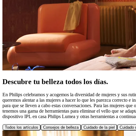
Descubre tu belleza todos los días.
En Philips celebramos y acogemos la diversidad de mujeres y sus rutin
queremos alentar a las mujeres a hacer lo que les parezca correcto e i
para que se lleven a cabo estas conversaciones. Para las mujeres que op
tenemos una gama de herramientas para eliminar el vello que se adapt
dispositivo IPL en casa Philips Lumea y otras herramientas a continua
Todos los artículos
Consejos de belleza
Cuidado de la piel
Cuidado d