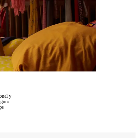
onal y
eguro
ps