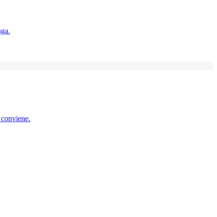
nga.
e conviene.