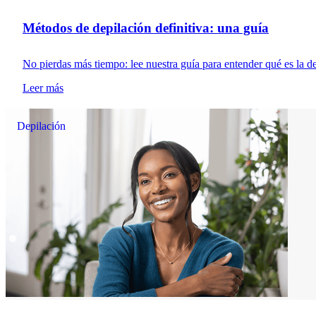
Métodos de depilación definitiva: una guía
No pierdas más tiempo: lee nuestra guía para entender qué es la depi
Leer más
Depilación