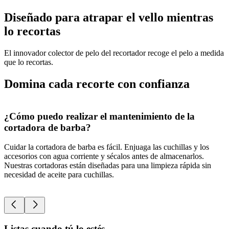
Diseñado para atrapar el vello mientras
lo recortas
El innovador colector de pelo del recortador recoge el pelo a medida
que lo recortas.
Domina cada recorte con confianza
¿Cómo puedo realizar el mantenimiento de la
cortadora de barba?
d
Cuidar la cortadora de barba es fácil. Enjuaga las cuchillas y los
L
accesorios con agua corriente y sécalos antes de almacenarlos.
a
Nuestras cortadoras están diseñadas para una limpieza rápida sin
i
necesidad de aceite para cuchillas.
f
p
Listas cuando tú lo estés