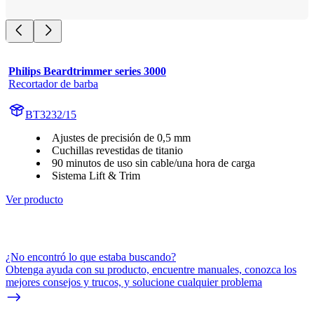
Philips Beardtrimmer series 3000
Recortador de barba
BT3232/15
Ajustes de precisión de 0,5 mm
Cuchillas revestidas de titanio
90 minutos de uso sin cable/una hora de carga
Sistema Lift & Trim
Ver producto
¿No encontró lo que estaba buscando?
Obtenga ayuda con su producto, encuentre manuales, conozca los
mejores consejos y trucos, y solucione cualquier problema