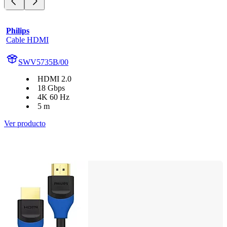
Philips
Cable HDMI
SWV5735B/00
HDMI 2.0
18 Gbps
4K 60 Hz
5 m
Ver producto