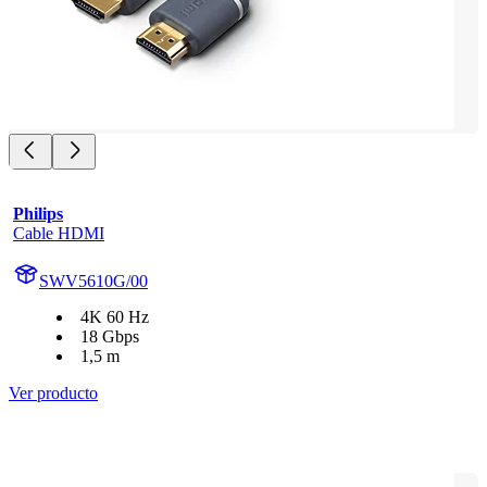
Philips
Cable HDMI
SWV5610G/00
4K 60 Hz
18 Gbps
1,5 m
Ver producto