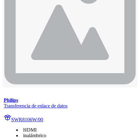
Philips
Transferencia de enlace de datos
SWR8106W/00
HDMI
inalámbrico