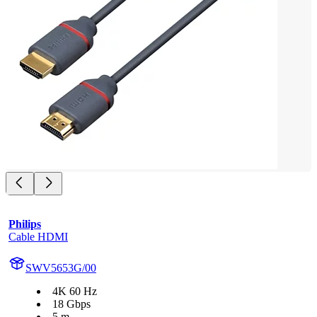
Philips
Cable HDMI
SWV5653G/00
4K 60 Hz
18 Gbps
5 m