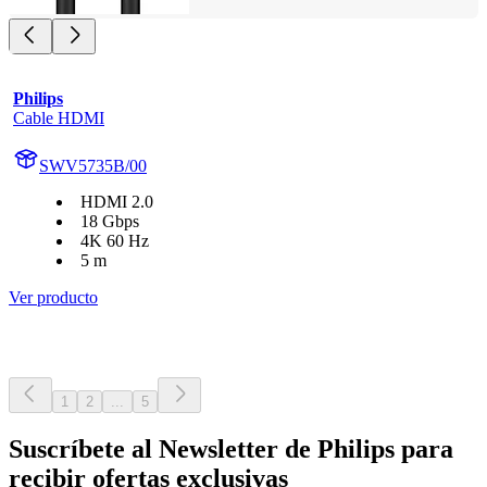
Philips
Cable HDMI
SWV5735B/00
HDMI 2.0
18 Gbps
4K 60 Hz
5 m
Ver producto
1
2
...
5
Suscríbete al Newsletter de Philips para
recibir ofertas exclusivas