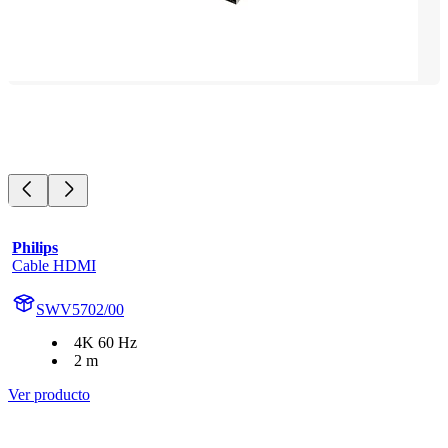
Philips
Cable HDMI
SWV5702/00
4K 60 Hz
2 m
Ver producto