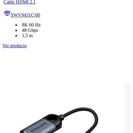
Cable HDMI 2.1
SWV9431C/00
8K 60 Hz
48 Gbps
1,5 m
Ver producto