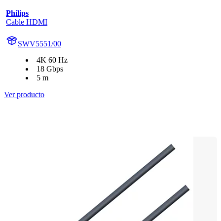
Philips
Cable HDMI
SWV5551/00
4K 60 Hz
18 Gbps
5 m
Ver producto