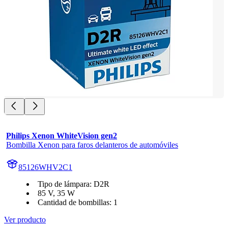
Philips Xenon WhiteVision gen2
Bombilla Xenon para faros delanteros de automóviles
85126WHV2C1
Tipo de lámpara: D2R
85 V, 35 W
Cantidad de bombillas: 1
Ver producto