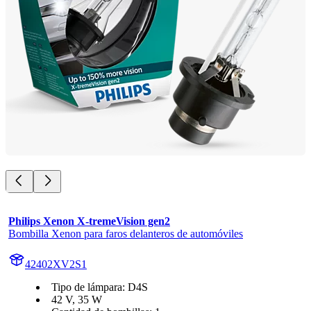
Philips Xenon X-tremeVision gen2
Bombilla Xenon para faros delanteros de automóviles
42402XV2S1
Tipo de lámpara: D4S
42 V, 35 W