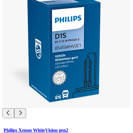
Philips Xenon WhiteVision gen2