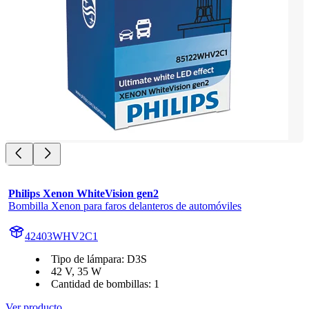
Philips Xenon WhiteVision gen2
Bombilla Xenon para faros delanteros de automóviles
42403WHV2C1
Tipo de lámpara: D3S
42 V, 35 W
Cantidad de bombillas: 1
Ver producto