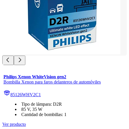
Philips Xenon WhiteVision gen2
Bombilla Xenon para faros delanteros de automóviles
85126WHV2C1
Tipo de lámpara: D2R
85 V, 35 W
Cantidad de bombillas: 1
Ver producto