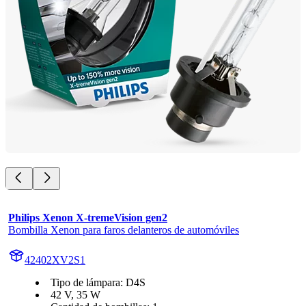
Philips Xenon X-tremeVision gen2
Bombilla Xenon para faros delanteros de automóviles
42402XV2S1
Tipo de lámpara: D4S
42 V, 35 W