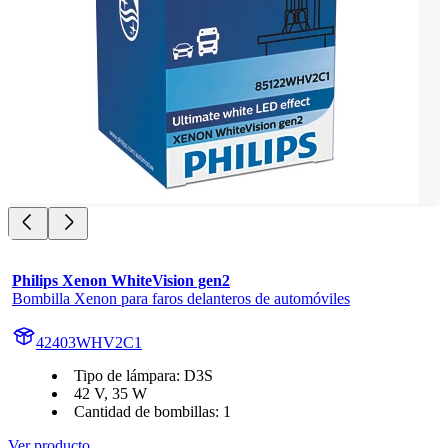
Philips Xenon WhiteVision gen2
Bombilla Xenon para faros delanteros de automóviles
42403WHV2C1
Tipo de lámpara: D3S
42 V, 35 W
Cantidad de bombillas: 1
Ver producto