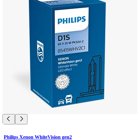
Philips Xenon WhiteVision gen2