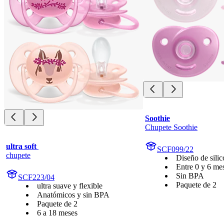
Soothie
Chupete Soothie
ultra soft 
SCF099/22
chupete
Diseño de sili
Entre 0 y 6 me
Sin BPA
SCF223/04
Paquete de 2
ultra suave y flexible
Anatómicos y sin BPA
Paquete de 2
6 a 18 meses