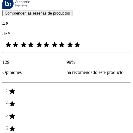
Estas reseñas las gestiona Bazaarvoice y cumplen con la política de au
Las opiniones de los clientes en forma de reseñas de productos y calif
Comprender las reseñas de productos
4.8
de 5
129
99
%
Opiniones
ha recomendado este producto
5
4
3
2