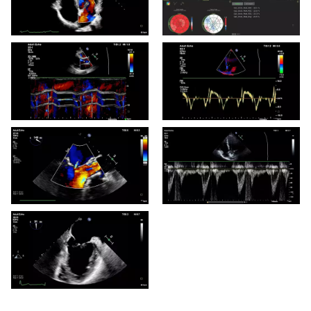
Apical 4 cámaras a color.
AutoStrain para VI, AI y VD
y resultados
Imagen en modo M a color
Imagenología Doppler
tisular
ETE 2D a color
Doppler de onda pulsada
de la válvula aórtica
ETE 2D a color