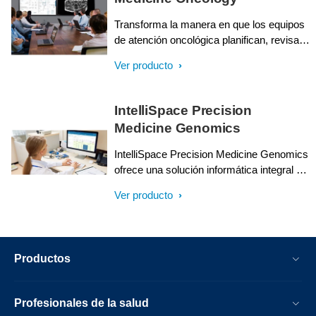
Transforma la manera en que los equipos
de atención oncológica planifican, revisan
y documentan las decisiones para el
Ver producto
tratamiento clínico de los pacientes con
cáncer, ya sea a diario o durante las
reuniones de las juntas tumorales
IntelliSpace Precision
multidisciplinarias.
Medicine Genomics
IntelliSpace Precision Medicine Genomics
ofrece una solución informática integral del
genoma e informes clínicos para crear
Ver producto
informes procesables que den lugar a una
atención más precisa.
Productos
Profesionales de la salud