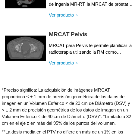
de Ingenia MR-RT, la MRCAT de próstata
+ autocontorneado ofrece mapas de
Ver producto
atenuación y contornos automatizados de
próstata y órganos en riesgo basados en
RM, en tan solo 20 minutos - todo esto en
MRCAT Pelvis
un flujo de trabajo repetible con un solo
clic.
MRCAT para Pelvis le permite planificar la
radioterapia utilizando la RM como
solución de modalidad única. En un solo
Ver producto
examen de RM, MRCAT para Pelvis
proporciona un excelente contraste de
tejidos blandos para la delineación de
objetivos y OAR, y unidades Hounsfield
*Preciso significa: La adquisición de imágenes MRCAT
continuas para el cálculo de la dosis. Los
proporciona < ± 1 mm de precisión geométrica de los datos de
datos MRCAT (MR para Cálculo de
imagen en un Volumen Esférico < de 20 cm de Diámetro (DSV) y
Atenuación) se pueden utilizar para
< ± 2 mm de precisión geométrica de los datos de imagen en un
exportar a sistemas de planificación de
Volumen Esférico < de 40 cm de Diámetro (DSV)*. *Limitado a 32
tratamiento para cálculos de dosis
cm en el eje z en más del 95% de los puntos del volumen.
equivalentes a TC**. Además, las
imágenes basadas en RM permiten un
**La dosis media en el PTV no difiere en más de un 1% en los