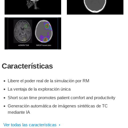
DRR basada en MRCAT
MRCAT para Cerebro con
unidades Hounsfield
continuas
Adquisición fuente para
MRCAT (mDIXON XD FFE)
Características
y plan de dosis basado en
MRCAT
Libere el poder real de la simulación por RM
La ventaja de la exploración única
Short scan time promotes patient comfort and productivity
Generación automática de imágenes sintéticas de TC
mediante IA
Ver todas las características