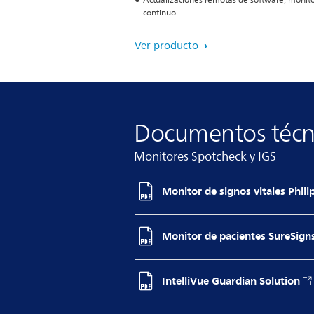
Actualizaciones remotas de software, monit
continuo
Ver producto
Documentos técn
Monitores Spotcheck y IGS
Monitor de signos vitales Phil
Monitor de pacientes SureSign
IntelliVue Guardian Solution