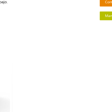
bajo.
Cont
Mant