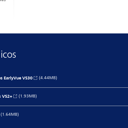
oreo
icos
ips EarlyVue VS30
(4.44MB)
s VS2+
(1.93MB)
(1.64MB)