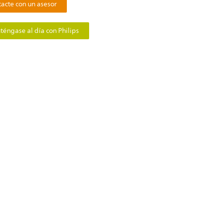
acte con un asesor
éngase al día con Philips