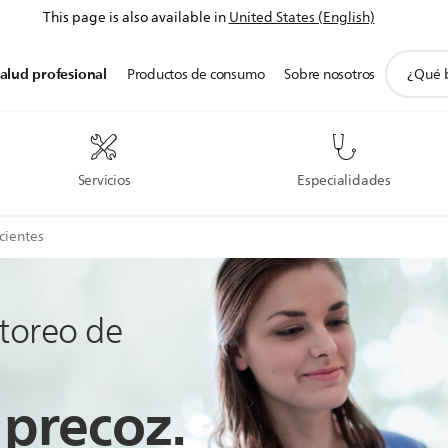
This page is also available in
United States (English)
icono
alud profesional
Productos de consumo
Sobre nosotros
de
soporte
de
búsqued
Servicios
Especialidades
cientes
toreo de
 precoz.