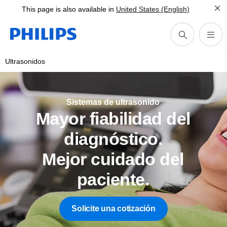
This page is also available in
United States (English)
Ultrasonidos
Sistemas de ultrasonido
Mayor fiabilidad del
diagnóstico.
Mejor cuidado del
paciente.
Solicite una cotización