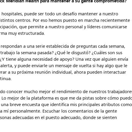
ack Meridian
Health
para mantener a su gente comprometida?
8 hospitales, puede ser todo un desafío mantener a nuestro
distintos centros. Por eso hemos puesto en marcha recientemente
icipación, que permite a nuestro personal y líderes comunicarse
orma muy estructurada.
e respondan a una serie establecida de preguntas cada semana,
 trabajo la semana pasada? ¿Qué le disgustó? ¿Cuáles son sus
 ¿Y tiene alguna necesidad de apoyo? Una vez que alguien envía
alerta, y puede enviarle un mensaje de vuelta si hay algo que le
sperar a su próxima reunión individual, ahora pueden interactuar
tinua.
tido conocer mucho mejor el rendimiento de nuestros trabajadore
. Lo mejor de la plataforma es que me da pistas sobre cómo pued
e una breve encuesta que identifica mis principales atributos com
ara mí personalmente. Escuchar los comentarios de la gente
rsonas adecuadas en el puesto adecuado, donde se sienten