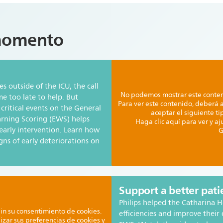
 momento
s outside of the ICU, the call
No podemos mostrar este conteni
e too late to help. But
Para ver este contenido, deberá a
t critical events on the General
aceptar el siguiente t
arning Scoring (EWS) helps
Haga clic aquí para ver y aj
 early intervention. Learn how
G
gns of early deteriorations on
Support a better pat
Philips helped the Catharina H
in su consentimiento de cookies.
efficiencies and improve their
izar sus preferencias de cookies y