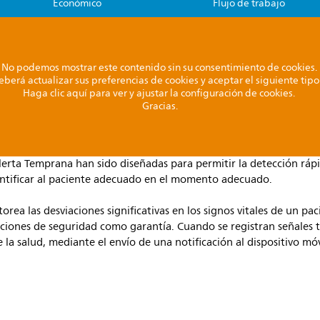
Económico
Flujo de trabajo
No podemos mostrar este contenido sin su consentimiento de cookies.
eberá actualizar sus preferencias de cookies y aceptar el siguiente tip
Haga clic aquí para ver y ajustar la configuración de cookies.
Gracias.
erta Temprana han sido diseñadas para permitir la detección rápi
entificar al paciente adecuado en el momento adecuado.
rea las desviaciones significativas en los signos vitales de un pa
diciones de seguridad como garantía. Cuando se registran señales 
 la salud, mediante el envío de una notificación al dispositivo mó