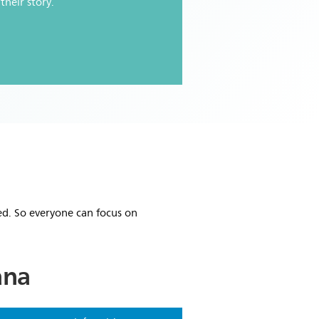
heir story.
ed. So everyone can focus on
ana