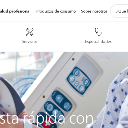
icono
alud profesional
Productos de consumo
Sobre nosotros
de
soporte
de
búsqued
Servicios
Especialidades
sta rápida con