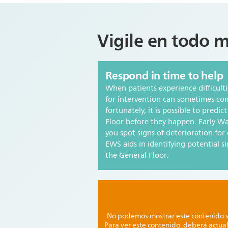
Vigile en todo
Respond in time to help
When patients experience difficultie
for intervention can sometimes com
fortunately, it is possible to predic
Floor before they happen. Early W
you spot signs of deterioration for
EWS aids in identifying potential si
the General Floor.
No podemos mostrar este contenido s
Para ver este contenido, deberá actual