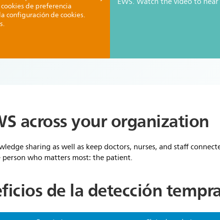
EWS. Watch the video to hear t
 cookies de preferencia
 la configuración de cookies.
s.
S across your organization
wledge sharing as well as keep doctors, nurses, and staff connect
e person who matters most: the patient.
ficios de la detección tempr