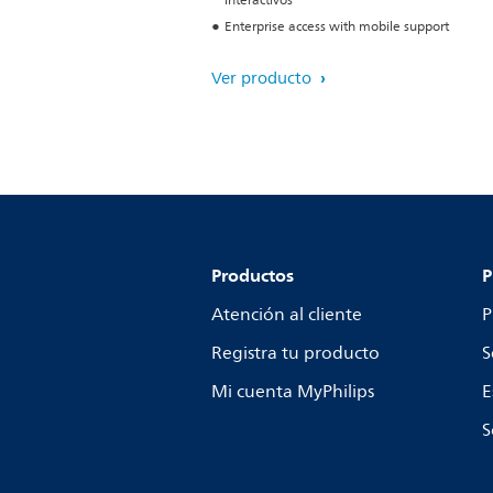
interactivos
Enterprise access with mobile support
Ver producto
Productos
P
Atención al cliente
P
Registra tu producto
S
Mi cuenta MyPhilips
E
S