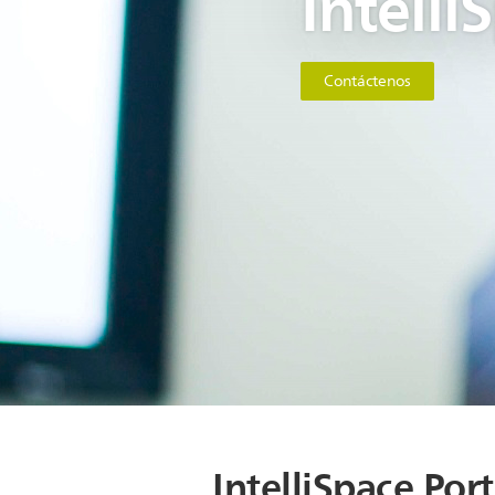
Intelli
Contáctenos
IntelliSpace Port