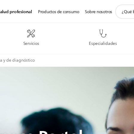
icono
alud profesional
Productos de consumo
Sobre nosotros
de
soporte
de
búsqued
Servicios
Especialidades
ca y de diagnóstico