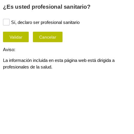
This page is also available in
United States (English)
¿Es usted profesional sanitario?
Sí, declaro ser profesional sanitario
Validar
Cancelar
Aviso:
La información incluida en esta página web está dirigida a
profesionales de la salud.
Patología digital
Contactar con un experto