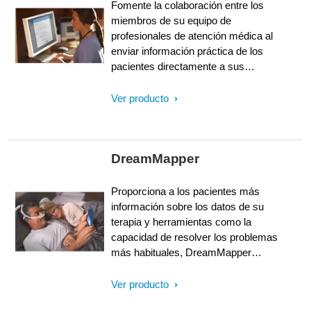
Fomente la colaboración entre los
miembros de su equipo de
profesionales de atención médica al
enviar información práctica de los
pacientes directamente a sus
smartphones, tabletas o
computadoras. Monitoree y gestione
Ver producto
de forma remota a los pacientes que
tienen apnea del sueño y problemas
respiratorios mediante un sistema
DreamMapper
único. Aumente la eficacia de su
equipo y agilice el flujo de trabajo y
así poder concentrarse en las
Proporciona a los pacientes más
prioridades clínicas más importantes.
información sobre los datos de su
Realice su trabajo de la forma que
terapia y herramientas como la
mejor considere, con alertas e
capacidad de resolver los problemas
informes personalizados para facilitar
más habituales, DreamMapper
la identificación de pacientes en
puede reducir el tiempo que su
riesgo y proporcionarles el cuidado
personal dedica a contestar
Ver producto
oportuno.
preguntas frecuentes para poder