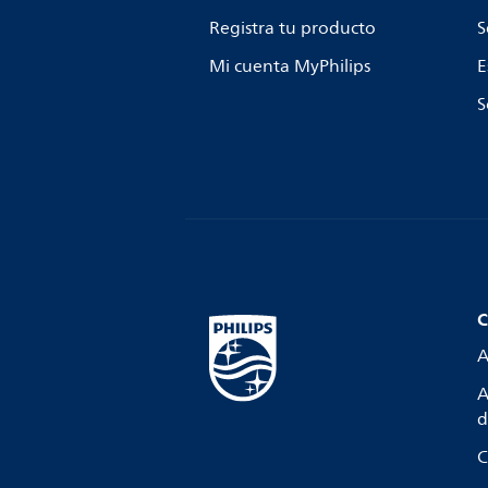
Registra tu producto
S
Mi cuenta MyPhilips
E
S
C
A
A
d
C