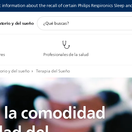
 information about the recall of certain Philips Respironics Sleep an
icono
atorio y del sueño
de
soporte
de
búsqueda
res
Profesionales de la salud
orio y del sueño
Terapia del Sueño
 la comodidad