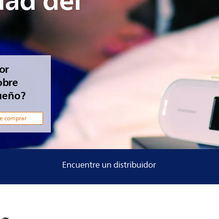
idad del
or
obre
sueño?
e comprar
Encuentre un distribuidor