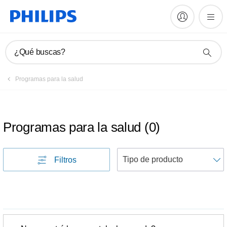
¿Qué buscas?
Programas para la salud
Programas para la salud
(
0
)
Filtros
p