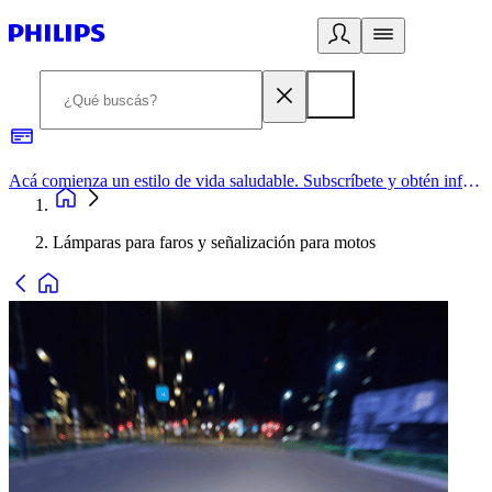
Acá comienza un estilo de vida saludable. Subscríbete y obtén información de primera mano
Lámparas para faros y señalización para motos