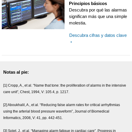
Principios básicos
Descubra por qué las alarmas
significan más que una simple
molestia.
Descubra cifras y datos clave
Notas al pie:
[1] Cropp, A., et al. “Name that tone: the proliferation of alarms in the intensive
care unit”, Chest, 1994, V: 105.4, p. 1217.
[2] Aboukhalil, A., et al. “Reducing false alarm rates for critical arrhythmias
using the arterial blood pressure waveform”, Journal of Biomedical
Informatics, 2008, V: 41, pp. 442-451.
[3] Solet, J., et al. “Managing alarm fatigue in cardiac care”, Progress in