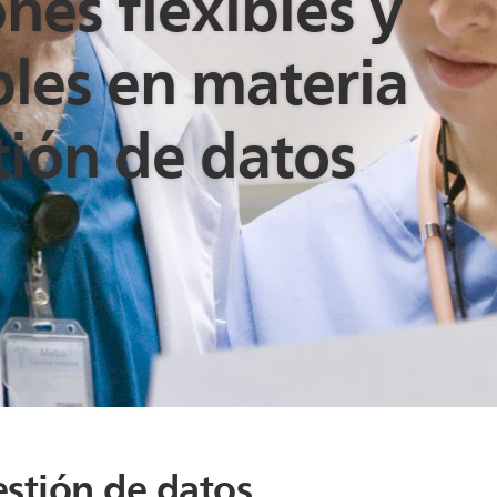
nes flexibles y
bles en materia
tión de datos
estión de datos