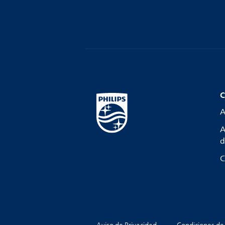
C
A
A
d
C