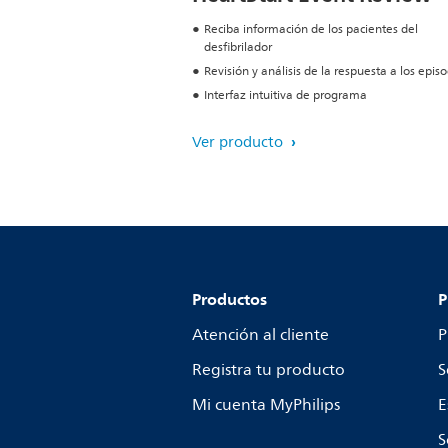
Reciba información de los pacientes del
desfibrilador
Revisión y análisis de la respuesta a los epis
Interfaz intuitiva de programa
Ver producto
Productos
P
Atención al cliente
P
Registra tu producto
S
Mi cuenta MyPhilips
E
S