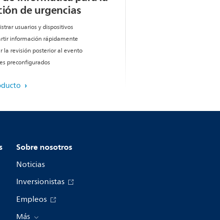
ción de urgencias
trar usuarios y dispositivos
tir información rápidamente
ar la revisión posterior al evento
es preconfigurados
oducto
s
Sobre nosotros
Noticias
Inversionistas
Empleos
Más