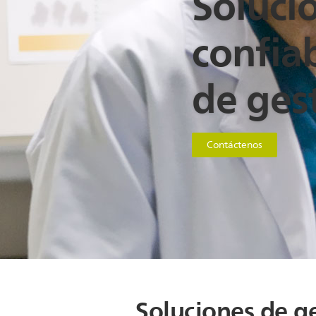
Solucio
confia
de ges
Contáctenos
Soluciones de g