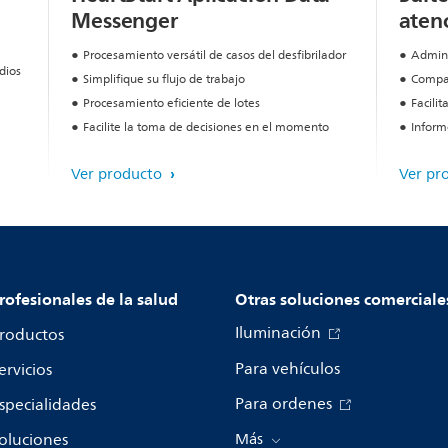
Messenger
aten
Procesamiento versátil de casos del desfibrilador
Adminis
odios
Simplifique su flujo de trabajo
Compar
Procesamiento eficiente de lotes
Facilit
Facilite la toma de decisiones en el momento
Inform
Ver producto
Ver pr
rofesionales de la salud
Otras soluciones comerciale
Iluminación
roductos
Para vehículos
ervicios
Para ordenes
specialidades
oluciones
Más