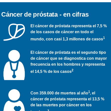
computadora a bordo y una interfaz de
imagen en tiempo real, UroNav aporta
una orientación de precisión a su
Cáncer de próstata - en cifras
práctica clínica en una estación de
trabajo móvil fácil de usar.
El cáncer de próstata representa el 7,5 %
de los casos de cáncer en todo el
1
mundo, con casi 1,3 millones de casos
El cáncer de próstata es el segundo tipo
de cáncer que se diagnostica con mayor
frecuencia en los hombres y representa
2
el 14,5 % de los casos
1
Con 359.000 de muertes al año
, el
cáncer de próstata representa el 13,5 %
de las muertes por cáncer en los
3