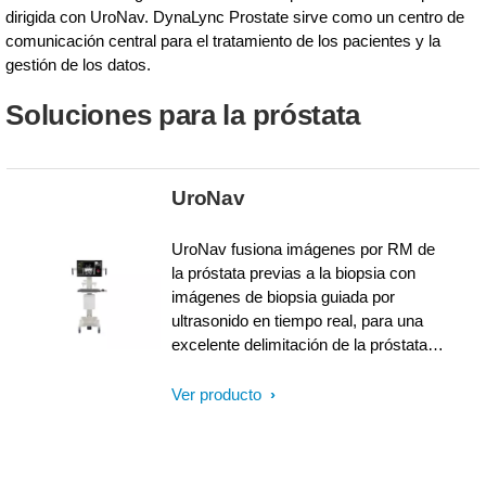
dirigida con UroNav. DynaLync Prostate sirve como un centro de
comunicación central para el tratamiento de los pacientes y la
gestión de los datos.
Soluciones para la próstata
UroNav
UroNav fusiona imágenes por RM de
la próstata previas a la biopsia con
imágenes de biopsia guiada por
ultrasonido en tiempo real, para una
excelente delimitación de la próstata y
lesiones sospechosas, así como una
visualización clara de la trayectoria de
Ver producto
la aguja de la biopsia. Al combinar la
navegación y el seguimiento
electromagnético con una