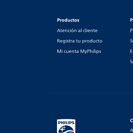
Productos
P
Atención al cliente
P
Registra tu producto
S
Mi cuenta MyPhilips
E
S
C
A