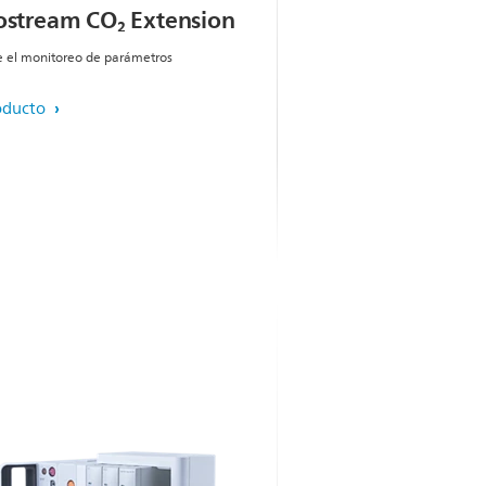
ostream CO₂ Extension
 el monitoreo de parámetros
oducto