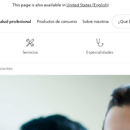
This page is also available in
United States (English)
icono
alud profesional
Productos de consumo
Sobre nosotros
de
soporte
de
búsqued
Servicios
Especialidades
cientes