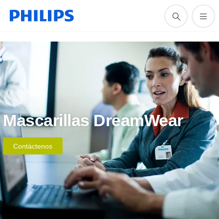
Mascarillas DreamWear
Contáctenos