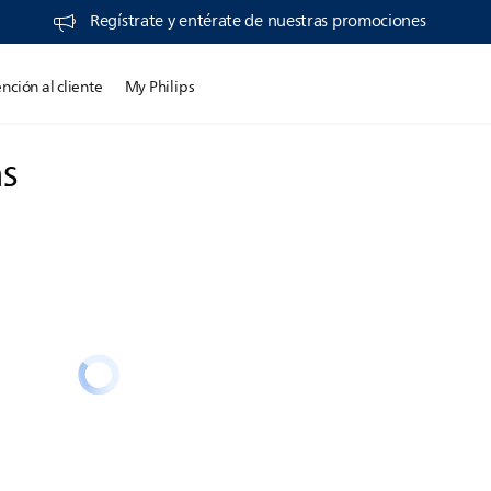
​ Regístrate y entérate de nuestras promociones
nción al cliente
My Philips
ns