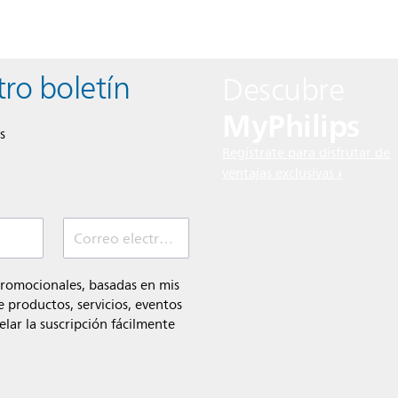
tro boletín
Descubre
MyPhilips
s
Regístrate para disfrutar de
ventajas exclusivas
Correo electrónico (Obligatorio)
promocionales, basadas en mis
 productos, servicios, eventos
lar la suscripción fácilmente