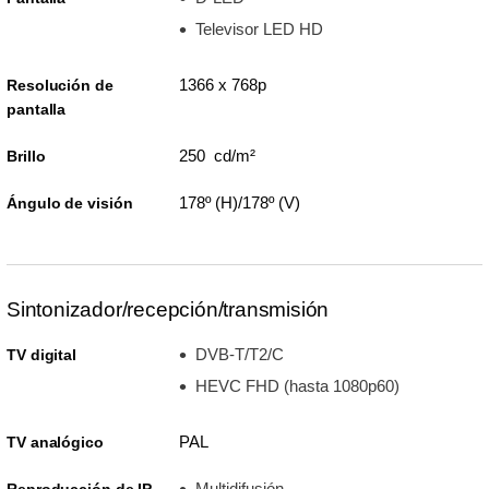
Televisor LED HD
1366 x 768p
Resolución de
pantalla
250 cd/m²
Brillo
178º (H)/178º (V)
Ángulo de visión
Sintonizador/recepción/transmisión
DVB-T/T2/C
TV digital
HEVC FHD (hasta 1080p60)
PAL
TV analógico
Multidifusión
Reproducción de IP