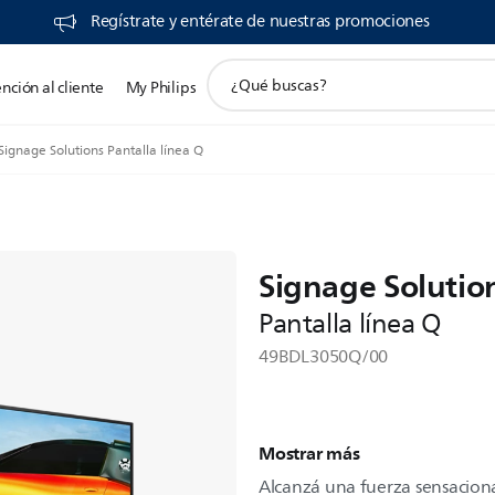
​ Regístrate y entérate de nuestras promociones
icono
nción al cliente
My Philips
de
soporte
de
Signage Solutions Pantalla línea Q
búsqueda
Signage Solutio
Pantalla línea Q
49BDL3050Q/00
Mostrar más
Alcanzá una fuerza sensaciona