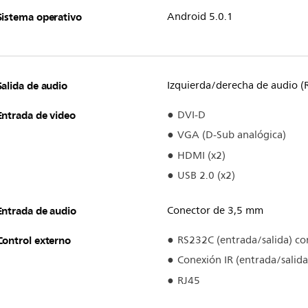
Sistema operativo
Android 5.0.1
Salida de audio
Izquierda/derecha de audio (
Entrada de video
DVI-D
VGA (D-Sub analógica)
HDMI (x2)
USB 2.0 (x2)
Entrada de audio
Conector de 3,5 mm
Control externo
RS232C (entrada/salida) co
Conexión IR (entrada/salid
RJ45