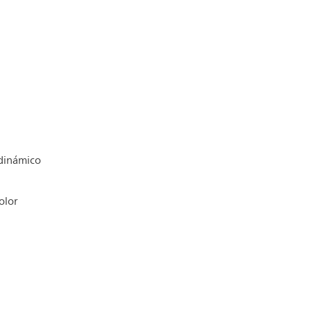
 dinámico
olor