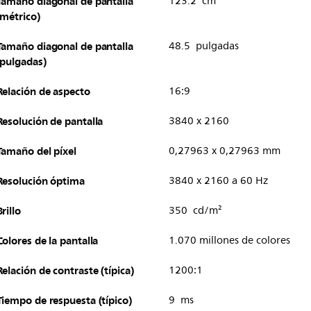
Tamaño diagonal de pantalla
123.2 cm
(métrico)
Tamaño diagonal de pantalla
48.5 pulgadas
(pulgadas)
Relación de aspecto
16:9
Resolución de pantalla
3840 x 2160
Tamaño del píxel
0,27963 x 0,27963 mm
Resolución óptima
3840 x 2160 a 60 Hz
Brillo
350 cd/m²
Colores de la pantalla
1.070 millones de colores
Relación de contraste (típica)
1200:1
Tiempo de respuesta (típico)
9 ms