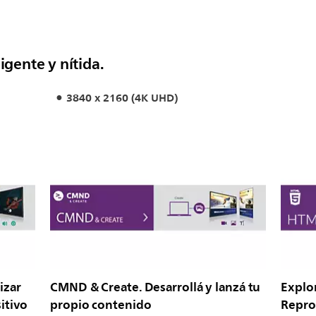
igente y nítida.
3840 x 2160 (4K UHD)
izar
CMND & Create. Desarrollá y lanzá tu
Explo
itivo
propio contenido
Repro