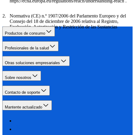
https://echa.europa.eu/regulations/reach/understanding-reach .
Normativa (CE) n.º 1907/2006 del Parlamento Europeo y del
Consejo del 18 de diciembre de 2006 relativa al Registro,
Evaluación, Autorización y Restricción de las Sustancias
Químicas (REACH)
Productos de consumo
Profesionales de la salud
Otras soluciones empresariales
Sobre nosotros
Contacto de soporte
Mantente actualizado