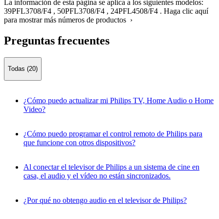
La información de esta página se aplica a los siguientes modelos:
39PFL3708/F4
,
50PFL3708/F4
,
24PFL4508/F4
.
Haga clic aquí
para mostrar más números de productos ›
Preguntas frecuentes
Todas (20)
¿Cómo puedo actualizar mi Philips TV, Home Audio o Home
Video?
¿Cómo puedo programar el control remoto de Philips para
que funcione con otros dispositivos?
Al conectar el televisor de Philips a un sistema de cine en
casa, el audio y el vídeo no están sincronizados.
¿Por qué no obtengo audio en el televisor de Philips?