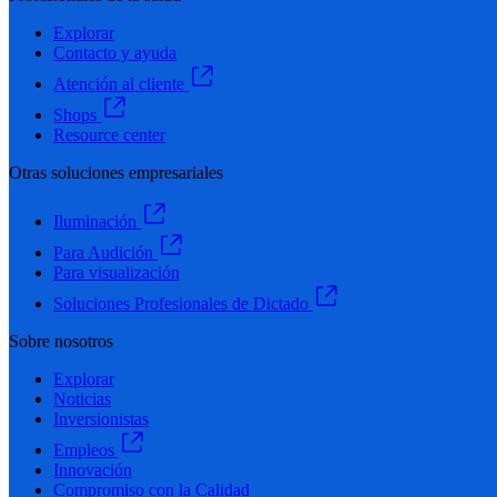
Explorar
Contacto y ayuda
Atención al cliente
Shops
Resource center
Otras soluciones empresariales
Iluminación
Para Audición
Para visualización
Soluciones Profesionales de Dictado
Sobre nosotros
Explorar
Noticias
Inversionistas
Empleos
Innovación
Compromiso con la Calidad