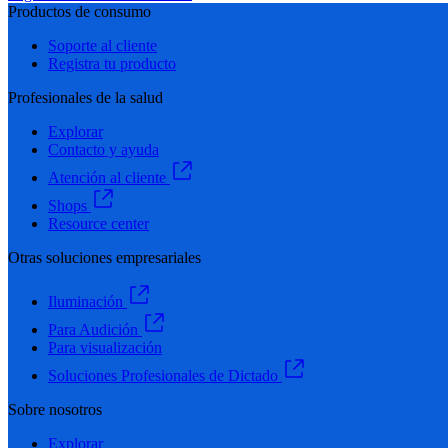
Productos de consumo
Soporte al cliente
Registra tu producto
Profesionales de la salud
Explorar
Contacto y ayuda
Atención al cliente
Shops
Resource center
Otras soluciones empresariales
Iluminación
Para Audición
Para visualización
Soluciones Profesionales de Dictado
Sobre nosotros
Explorar