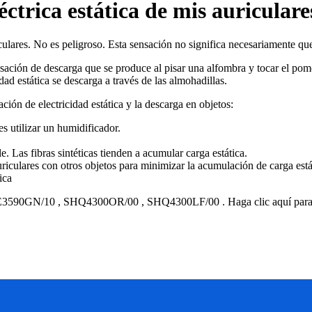
trica estática de mis auriculares
iculares. No es peligroso. Esta sensación no significa necesariamente qu
sación de descarga que se produce al pisar una alfombra y tocar el pomo 
idad estática se descarga a través de las almohadillas.
ión de electricidad estática y la descarga en objetos:
s utilizar un humidificador.
. Las fibras sintéticas tienden a acumular carga estática.
uriculares con otros objetos para minimizar la acumulación de carga está
ica
3590GN/10
,
SHQ4300OR/00
,
SHQ4300LF/00
.
Haga clic aquí par