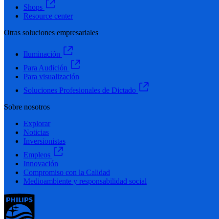
Shops
Resource center
Otras soluciones empresariales
Iluminación
Para Audición
Para visualización
Soluciones Profesionales de Dictado
Sobre nosotros
Explorar
Noticias
Inversionistas
Empleos
Innovación
Compromiso con la Calidad
Medioambiente y responsabilidad social