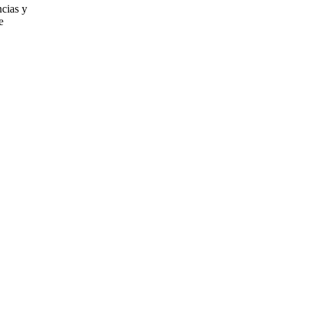
cias y
e