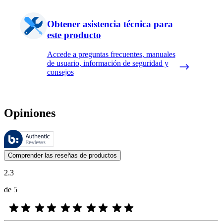
Obtener asistencia técnica para
este producto
Accede a preguntas frecuentes, manuales
de usuario, información de seguridad y
consejos
Opiniones
Estas reseñas las gestiona Bazaarvoice y cumplen con la política de au
Las opiniones de los clientes en forma de reseñas de productos y calif
Comprender las reseñas de productos
2.3
de 5