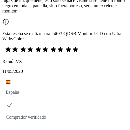
fugaz de luz que tiene, esto solo se hace visible si se tiene un fondo
negro en toda la pantalla, sino fuera por eso, seria un excelente
monitor.
Esta reseña se realizó para 246E9QDSB Monitor LCD con Ultra
Wide-Color
RamónVZ
11/05/2020
España
Comprador verificado