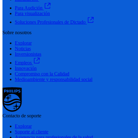
Para Audición
Para visualización
Soluciones Profesionales de Dictado
Sobre nosotros
Explorar
Noticias
Inversionistas
Empleos
Innovación
Compromiso con la Calidad
Medioambiente y responsabilidad social
Contacto de soporte
Explorar
Soporte al cliente
Asistencia para profesionales de la salud