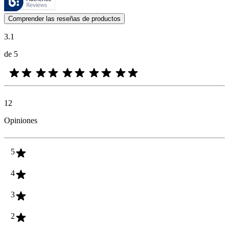
Las opiniones de los clientes en forma de reseñas de productos y calif
Comprender las reseñas de productos
3.1
de 5
12
Opiniones
5
4
3
2