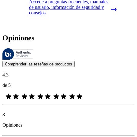
Accede a preguntas frecuentes, manuales
de usuario, información de seguridad y
consejos
Opiniones
Estas reseñas las gestiona Bazaarvoice y cumplen con la política de au
Las opiniones de los clientes en forma de reseñas de productos y calif
Comprender las reseñas de productos
4.3
de 5
8
Opiniones