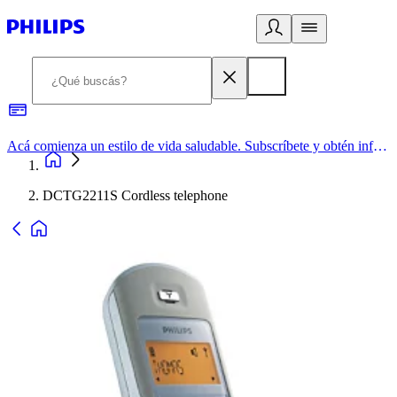
Acá comienza un estilo de vida saludable. Subscríbete y obtén información de primera mano
DCTG2211S Cordless telephone